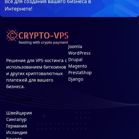
Все для создания вашего бизнеса в
Интернете!
Cms
Joomla
WordPress
Drupal
Решение для VPS-хостинга с
Magento
использованием биткоинов
PrestaShop
и других криптовалютных
Django
платежей для вашего
бизнеса.
География
Швейцария
Сингапур
Германия
Исландия
Канада