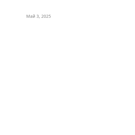
Май 3, 2025
Мы принимаем
криптовалюту
Криптовалюты – это безопасные
децентрализованные цифровые валюты,