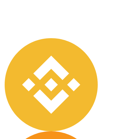
криптовалюты, мы принимаем широкий спектр
других способов оплаты и цифровых валют, включая
PayPal, VISA, MasterCard, American Express, Discover,
банковский перевод, WebMoney, QIWI и Perfect
Money.