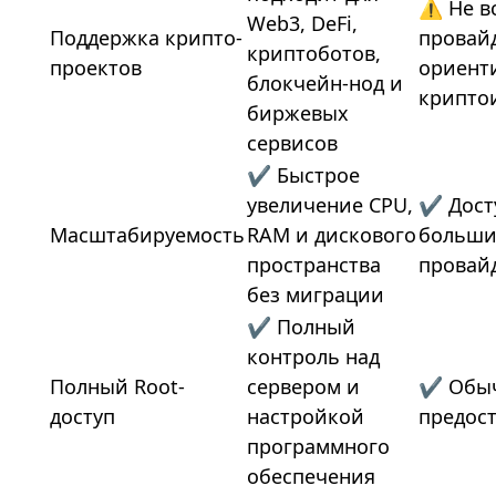
⚠ Не в
Web3, DeFi,
Поддержка крипто-
провай
криптоботов,
проектов
ориент
блокчейн-нод и
крипто
биржевых
сервисов
✔ Быстрое
увеличение CPU,
✔ Дост
Масштабируемость
RAM и дискового
больши
пространства
провай
без миграции
✔ Полный
контроль над
Полный Root-
сервером и
✔ Обы
доступ
настройкой
предост
программного
обеспечения