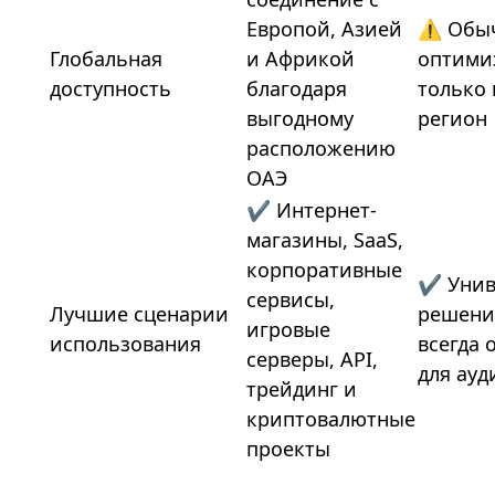
Европой, Азией
⚠ Обы
Глобальная
и Африкой
оптими
доступность
благодаря
только 
выгодному
регион
расположению
ОАЭ
✔ Интернет-
магазины, SaaS,
корпоративные
✔ Унив
сервисы,
Лучшие сценарии
решение
игровые
использования
всегда 
серверы, API,
для ау
трейдинг и
криптовалютные
проекты