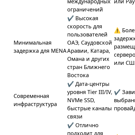
международных
или Pay
ограничений
✔ Высокая
скорость для
⚠ Боле
пользователей
задерж
Минимальная
ОАЭ, Саудовской
размещ
задержка для MENA
Аравии, Катара,
серверо
Омана и других
или СШ
стран Ближнего
Востока
✔ Дата-центры
уровня Tier III/IV,
✔ Зави
Современная
NVMe SSD,
выбран
инфраструктура
быстрые каналы
провай
связи
✔ Отлично
подходит для