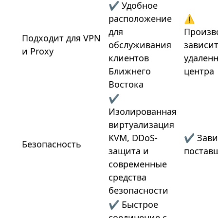
✔ Удобное
расположение
⚠
для
Произв
Подходит для VPN
обслуживания
зависит
и Proxy
клиентов
удаленн
Ближнего
центра
Востока
✔
Изолированная
виртуализация
KVM, DDoS-
✔ Зави
Безопасность
защита и
поставщ
современные
средства
безопасности
✔ Быстрое
соединение с