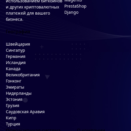
использованием биткоинов
PrestaShop
и других криптовалютных
Django
платежей для вашего
бизнеса.
География
Швейцария
Сингапур
Германия
Исландия
Канада
Великобритания
Гонконг
Эмираты
Нидерланды
Эстония
Грузия
Саудовская Аравия
Кипр
Турция
Операционная система
О компании