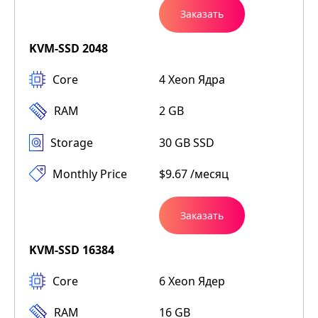
Заказать
KVM-SSD 2048
Core
4 Xeon Ядра
RAM
2 GB
Storage
30 GB SSD
Monthly Price
$9.67 /месяц
Заказать
KVM-SSD 16384
Core
6 Xeon Ядер
RAM
16 GB