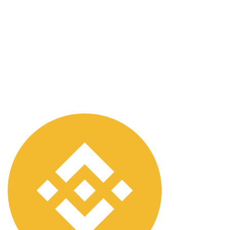
CRYPTO-VPS принимает такие криптовалюты, как
Bitcoin (BTC), Tether (USDT), Monero (XMR), Ethereum
(ETH), Dash, Litecoin (LTC), Nextcoin (NXT) и многие
другие токены и стабильные монеты. Помимо
криптовалюты, мы принимаем широкий спектр
других способов оплаты и цифровых валют, включая
PayPal, VISA, MasterCard, American Express, Discover,
банковский перевод, WebMoney, QIWI и Perfect
Money.