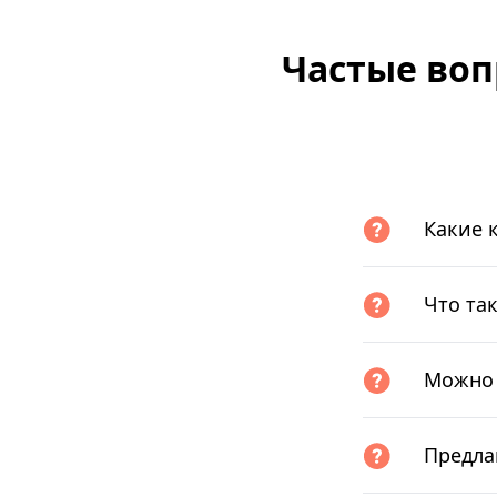
Частые воп
Какие 
Что та
Можно 
Предла