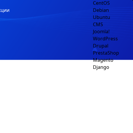
CentOS
кции
Debian
Ubuntu
CMS
Joomla!
WordPress
Drupal
PrestaShop
Magento
Django