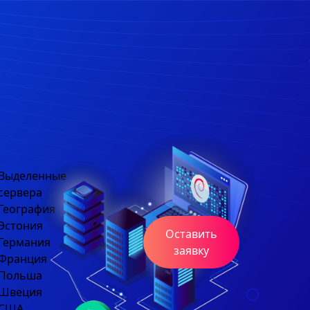
Выделенные
сервера
География
Эстония
Оставить
Германия
Блог
Контакты
заявку
Франция
Польша
Швеция
США