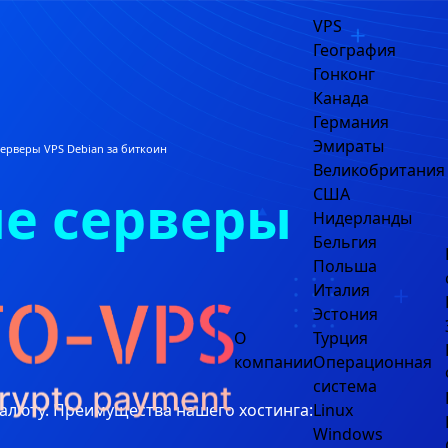
VPS
География
Гонконг
Канада
Германия
Эмираты
ерверы VPS Debian за биткоин
Великобритания
е серверы
США
Нидерланды
Бельгия
Польша
Италия
Эстония
О
Турция
компании
Операционная
система
валюту. Преимущества нашего хостинга:
Linux
Windows