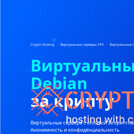
Crypto Hosting
/
Виртуальные серверы VPS
/
Виртуальные с
Виртуальны
Debian
за крипту
Виртуальные сервера с оплатой за крипто
Анонимность и конфиденциальность