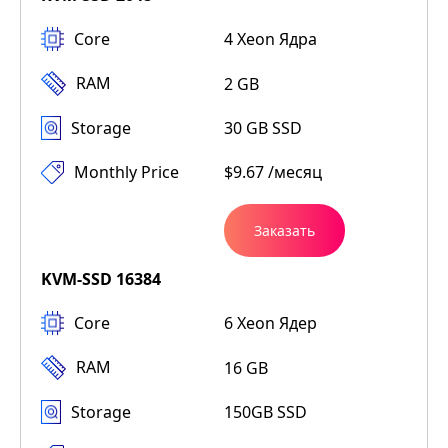
Core
4 Xeon Ядра
RAM
2 GB
Storage
30 GB SSD
Monthly Price
$9.67 /месяц
Заказать
KVM-SSD 16384
Core
6 Xeon Ядер
RAM
16 GB
Storage
150GB SSD