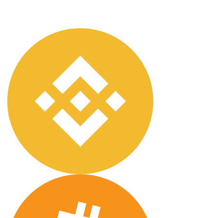
банковский перевод, WebMoney, QIWI и Perfect
Money.